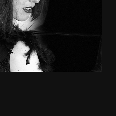
Birkin - ( Reprise Sophie Descamps )
2022