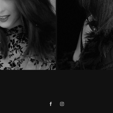
- Sophie Descamps
Quoi - Jane 