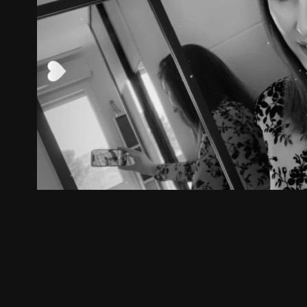
Non, je ne regrette rien - Edith Piaf 
2022