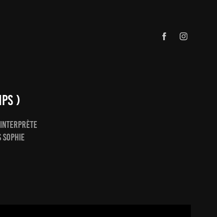
MPS )
-interprète
s Sophie